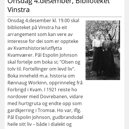
Onsdag 4.desember, Biblioteket
Vinstra
Onsdag 4.desember kl. 19.00 skal
biblioteket på Vinstra ha eit
arrangement som kan vere av
interesse for dei som er oppteke
av Kvamshistorie/utflytta
Kvamværer. Pål Espolin Johnson
skal fortelje om boka si; "Olsen og
tolv til. Fortellinger om levd liv".
Boka inneheld m.a. historia om
Rønnaug Workinn, opprinneleg frå
Forbrigd i Kvam. I 1921 reiste ho
nordover med Dovrebanen, vidare
med hurtigruta og endte opp som
gardkjerring i Tromsø. Ho var, iflg.
Pål Espolin Johnson, gudbrandsdøl
heile sitt liv – både i dialekt og