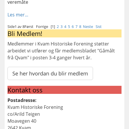
veremåte
Les mer...
Side1 av 8
Først
Forrige
[1]
2
3
4
5
6
7
8
Neste
Sist
Bli Medlem!
Medlemmer i Kvam Historiske Forening støtter
arbeidet vi utfører og får medlemsbladet "Gåmålt
frå Qvam" i posten 3-4 ganger hvert år.
Se her hvordan du blir medlem
Kontakt oss
Postadresse:
Kvam Historiske Forening
co/Arild Teigen
Moavegen 40
2642 Kvam