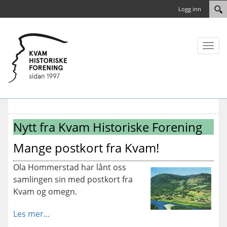
Logg inn
Toggl
naviga
Nytt fra Kvam Historiske Forening
Mange postkort fra Kvam!
Ola Hommerstad har lånt oss
samlingen sin med postkort fra
Kvam og omegn.
Les mer...