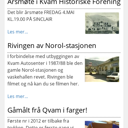
Årsmøte i Kvam Historiske Forening
Det blir årsmøte FREDAG 4.MAI
KL.19.00 PÅ SINCLAIR
Les mer...
Rivingen av Norol-stasjonen
I forbindelse med utbyggingen av
Kvam Autosenter i 1987/88 ble den
gamle Norol-stasjonen og
vaskehallen revet. Rivingen ble
filmet og nå kan du se filmen her.
Les mer...
Gåmålt frå Qvam i farger!
Første nr i 2012 er tilbake fra
trykken. Dette er første gang vi