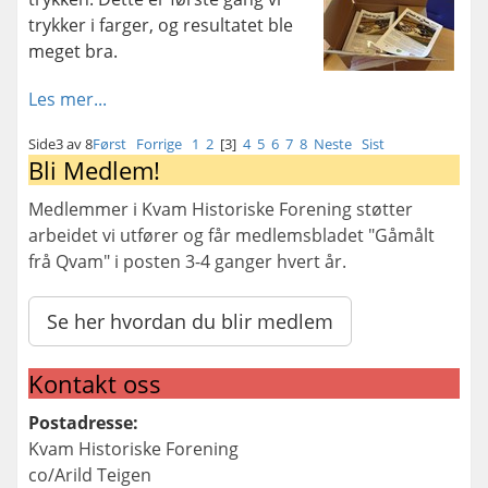
trykker i farger, og resultatet ble
meget bra.
Les mer...
Side3 av 8
Først
Forrige
1
2
[3]
4
5
6
7
8
Neste
Sist
Bli Medlem!
Medlemmer i Kvam Historiske Forening støtter
arbeidet vi utfører og får medlemsbladet "Gåmålt
frå Qvam" i posten 3-4 ganger hvert år.
Se her hvordan du blir medlem
Kontakt oss
Postadresse:
Kvam Historiske Forening
co/Arild Teigen