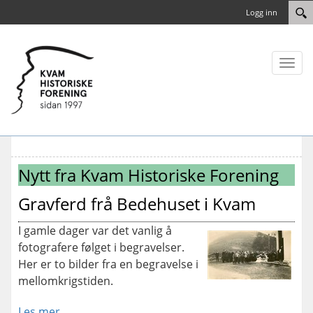
Logg inn
Toggl
naviga
Nytt fra Kvam Historiske Forening
Gravferd frå Bedehuset i Kvam
I gamle dager var det vanlig å
fotografere følget i begravelser.
Her er to bilder fra en begravelse i
mellomkrigstiden.
Les mer...