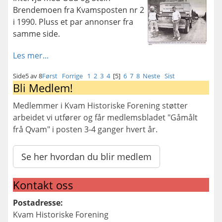
Brendemoen fra Kvamsposten nr 2
i 1990. Pluss et par annonser fra
samme side.
Les mer...
Side5 av 8
Først
Forrige
1
2
3
4
[5]
6
7
8
Neste
Sist
Bli Medlem!
Medlemmer i Kvam Historiske Forening støtter
arbeidet vi utfører og får medlemsbladet "Gåmålt
frå Qvam" i posten 3-4 ganger hvert år.
Se her hvordan du blir medlem
Kontakt oss
Postadresse:
Kvam Historiske Forening