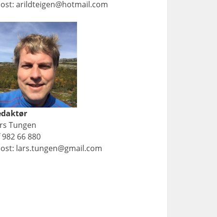
ost: arildteigen@hotmail.com
edaktør
rs Tungen
f 982 66 880
ost: lars.tungen@gmail.com