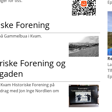
ger for oss.
Ep
ske Forening
e på Gammelbua i Kvam.
R
riske Forening og
La
Tl
igaden
Ep
i Kvam Historiske Forening på
edrag med Jon Inge Nordlien om