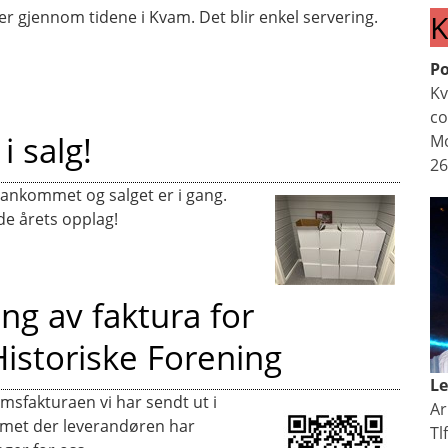
r gjennom tidene i Kvam. Det blir enkel servering.
K
Po
Kv
co
i salg!
M
2
 ankommet og salget er i gang.
dde årets opplag!
g av faktura for
storiske Forening
Le
fakturaen vi har sendt ut i
Ar
emet der leverandøren har
Tl