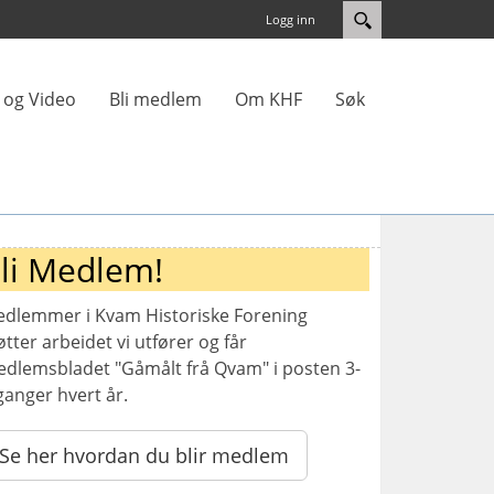
Logg inn
r og Video
Bli medlem
Om KHF
Søk
li Medlem!
dlemmer i Kvam Historiske Forening
øtter arbeidet vi utfører og får
dlemsbladet "Gåmålt frå Qvam" i posten 3-
ganger hvert år.
Se her hvordan du blir medlem