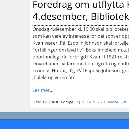
Foredrag om utflytt
4.desember, Bibliotek
Onsdag 4.desember kl. 19.00 skal biblioteke
som kan vere av interesse for dei som er op
Kvamværer. Pål Espolin Johnson skal fortelje 
Fortellinger om levd liv". Boka inneheld m.a
opprinneleg frå Forbrigd i Kvam. I 1921 rei
Dovrebanen, vidare med hurtigruta og endte
Tromsø. Ho var, iflg. Pål Espolin Johnson, gud
dialekt og veremåte
Les mer...
Side1 av 8
Først
Forrige
[1]
2
3
4
5
6
7
8
Neste
Sist