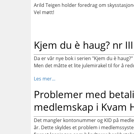
Arild Teigen holder foredrag om skysstasjone
Vel møtt!
Kjem du è haug? nr III 
Da er vår nye bok i serien "Kjem du è haug?"
Men det måtte et lite julemirakel til for å re
Les mer...
Problemer med betalin
medlemskap i Kvam Hi
Det mangler kontonummer og KID på medlems
år. Dette skyldes et problem i medlemssyst