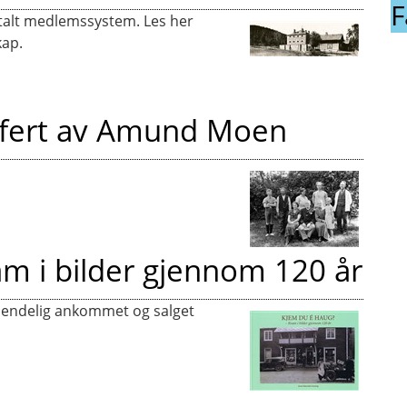
F
italt medlemssystem. Les her
kap.
rafert av Amund Moen
am i bilder gjennom 120 år
 endelig ankommet og salget