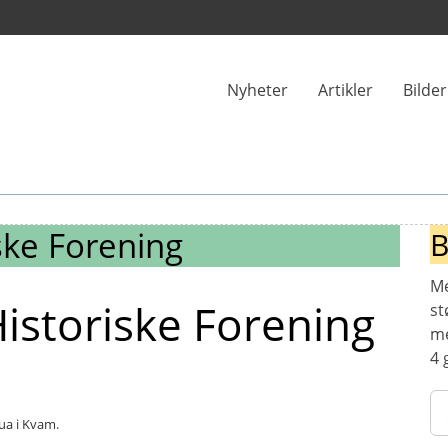
Nyheter
Artikler
Bilde
ske Forening
B
Me
storiske Forening
st
me
4 
ua i Kvam.