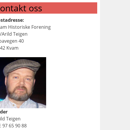
ontakt oss
stadresse:
am Historiske Forening
/Arild Teigen
oavegen 40
642 Kvam
der
ild Teigen
f: 97 65 90 88