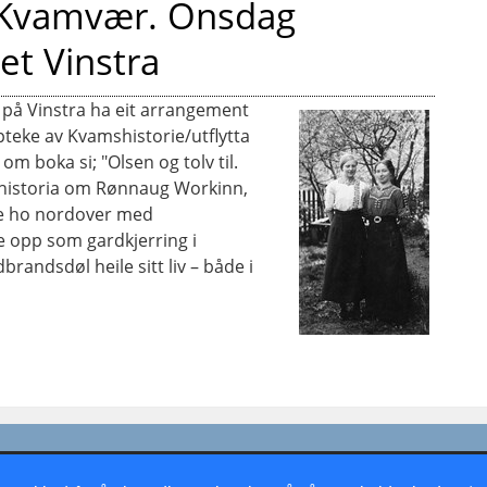
a Kvamvær. Onsdag
et Vinstra
t på Vinstra ha eit arrangement
pteke av Kvamshistorie/utflytta
om boka si; "Olsen og tolv til.
. historia om Rønnaug Workinn,
ste ho nordover med
 opp som gardkjerring i
brandsdøl heile sitt liv – både i